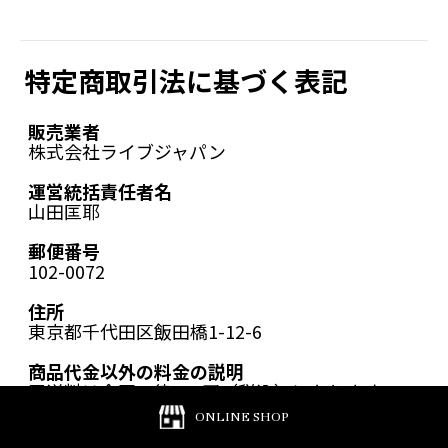
特定商取引法に基づく表記
販売業者
株式会社ライブジャパン
運営統括責任者名
山田匡耶
郵便番号
102-0072
住所
東京都千代田区飯田橋1-12-6
商品代金以外の料金の説明
■送料は全国一律660円（税込）になります。
※沖縄・離島に関しては1,320円（税込）となり
ONLINE SHOP
ます。